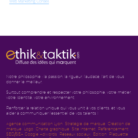
Web Marketing Conseil
Notre philosophie : la passion, la rigueur, l'audace, l'art de vous
donner le meilleur,
Surtout comprendre et respecter votre philosophie, votre métier,
votre identité, votre environnement,
Renforcer la relation unique qui vous unit à vos clients, et vous
aider à communiquer l'essentiel de vos talents !
Agence communication Lyon
Stratégie de marque
Création de
marque
Logo
Charte graphique
Site internet
Référencement
SEO/SEA Google Adwords
Réseaux sociaux
Edition
Plaquette