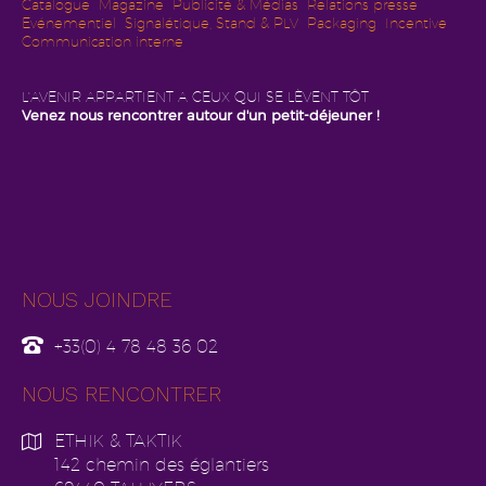
Catalogue
Magazine
Publicité & Média
s
Relations presse
Evénementiel
Signalétique, Stand & PLV
Packaging
Incentive
Communication interne
L'AVENIR APPARTIENT A CEUX QUI SE LÈVENT TÔT
Venez nous rencontrer autour d'un petit-déjeuner !
NOUS JOINDRE
+33(0) 4 78 48 36 02
NOUS RENCONTRER
ETHIK & TAKTIK
142 chemin des églantiers