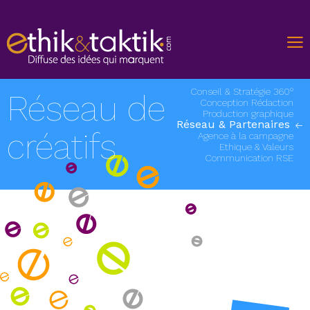
Conseil & Stratégie 360°
Réseau de
Conception Rédaction
Production graphique
Réseau & Partenaires
créatifs
Agence à la campagne
Ethique & Valeurs
Communication RSE