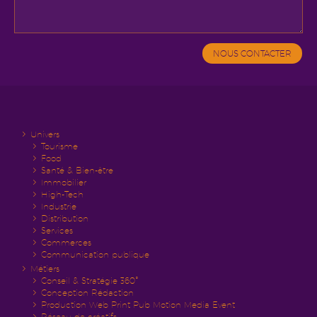
Univers
Tourisme
Food
Santé & Bien-être
Immobilier
High-Tech
Industrie
Distribution
Services
Commerces
Communication publique
Métiers
Conseil & Stratégie 360°
Conception Rédaction
Production
Web Print Pub Motion Media Event
Réseau de créatifs