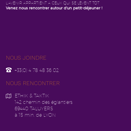
L'AVENIR APPARTIENT A CEUX QUI SE LÈVENT TÔT
Venez nous rencontrer autour d'un petit-déjeuner !
NOUS JOINDRE
+33(0) 4 78 48 36 02
NOUS RENCONTRER
ETHIK & TAKTIK
142 chemin des églantiers
69440 TALUYERS
à 15 min. de LYON