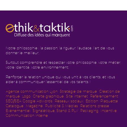
Notre philosophie : la passion, la rigueur, l'audace, l'art de vous
donner le meilleur,
Surtout comprendre et respecter votre philosophie, votre métier,
votre identité, votre environnement,
Renforcer la relation unique qui vous unit à vos clients, et vous
aider à communiquer l'essentiel de vos talents !
Agence communication Lyon
Stratégie de marque
Création de
marque
Logo
Charte graphique
Site internet
Référencement
SEO/SEA Google Adwords
Réseaux sociaux
Edition
Plaquette
Catalogue
Magazine
Publicité & Média
s
Relations presse
Evénementiel
Signalétique, Stand & PLV
Packaging
Incentive
Communication interne